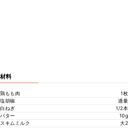
材料
鶏もも肉
1枚
塩胡椒
適量
白ねぎ
1/2本
バター
10g
スキムミルク
大2