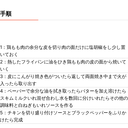
手順
1：鶏もも肉の余分な皮を切り肉の面だけに塩胡椒をし少し置
いておく
2：熱したフライパンに油をひき鶏もも肉の皮の面から焼いて
いく
3：皮にこんがり焼き色がついたら返して両面焼き中まで火が
入ったら取り出す
4：ペーパーで余分な油を拭き取ったらバターを加え溶けたら
スキムミルクいれ混ぜ合わし水を数回に分けいれたらその他の
調味料と白ねぎもいれソースを作る
5：チキンを切り盛り付けソースとブラックペッパーをふりか
けたら完成