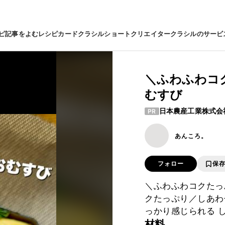
ピ
記事をよむ
レシピカード
クラシルショート
クリエイター
クラシルのサービ
＼ふわふわコ
むすび
日本農産工業株式会
PR
あんころ。
フォロー
保
＼ふわふわコクたっ
クたっぷり／しあわ
っかり感じられる 
材料