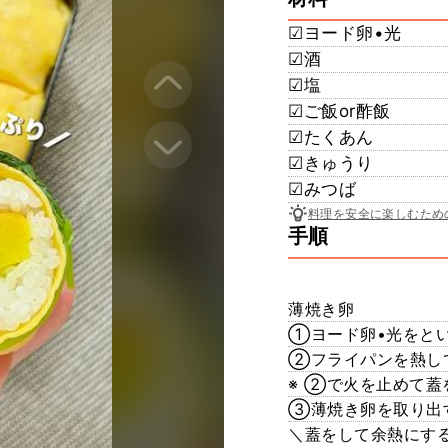
☑︎ヨード卵•光
☑︎酒
☑︎塩
☑︎ご飯or酢飯
☑︎たくあん
☑︎きゅうり
☑︎みつば
料理を安全に楽しむため
手順
薄焼き卵
①ヨード卵•光をと
②フライパンを熱し
※ ②で火を止めて蓋
③薄焼き卵を取り出
＼蓋をして余熱にす