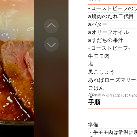
-ローストビーフの
a焼肉のたれ二代目
aバター
aオリーブオイル
aすだちの果汁
-ローストビーフ-
牛モモ肉
塩
黒こしょう
あればローズマリー
ごはん
料理を安全に楽しむため
手順
準備
・牛モモ肉は常温に