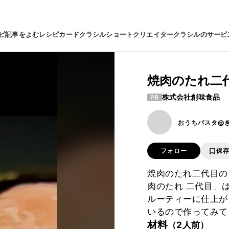
ピ
記事をよむ
レシピカード
クラシルショート
クリエイター
クラシルのサービ
焼肉のたれ二
株式会社創味食品
PR
おうちパスタ@
フォロー
保
焼肉のたれ二代目の
肉のたれ 二代目」
ルーティーに仕上が
いるので作ってみて
材料
（2人前）