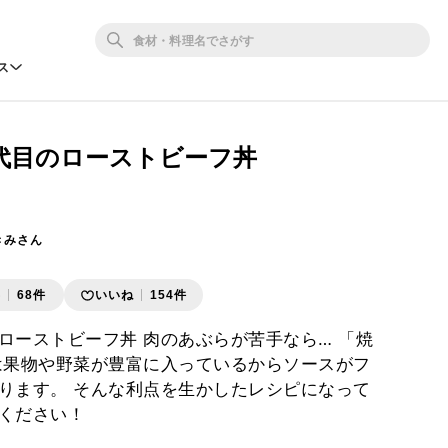
ス
代目のローストビーフ丼
きみさん
存
68件
いいね
154件
ローストビーフ丼 肉のあぶらが苦手なら… 「焼
は果物や野菜が豊富に入っているからソースがフ
ります。 そんな利点を生かしたレシピになって
ください！