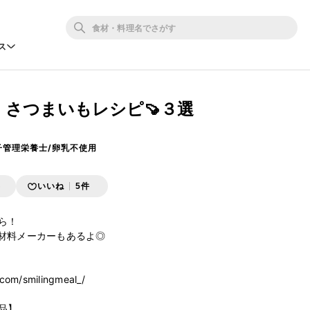
ス
】さつまいもレシピ🍠３選
っ子管理栄養士/卵乳不使用
存
いいね
5件
！

材料メーカーもあるよ◎

com/smilingmeal_/

】
