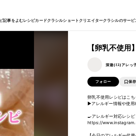
ピ
記事をよむ
レシピカード
クラシルショート
クリエイター
クラシルのサービ
【卵乳不使用
深遊(ﾐﾕ)アレ
フォロー
保
卵乳不使用レシピはこちら
▶アレルギー情報や使用
🍳アレルギー対応レシピ

https://www.instagram.
【今日のアレルギー代替品