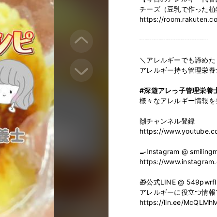
チーズ（豆乳で作った植物
https://room.rakuten
┈┈┈┈┈┈┈┈┈┈

＼アレルギーでも諦めた
アレルギー持ち管理栄養士
#深遊アレっ子管理栄養
様々なアレルギー情報を発
🙌チャンネル登録 ​⁠ 

https://www.youtube.c
🍳Instagram @ smilingm
https://www.instagram.
🎁公式LINE @ 549pwrfl

アレルギーに役立つ情報
https://lin.ee/McQLMhM