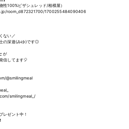
性100%ピザシュレッド/相模屋）

.co.jp/room_d872321700/1700255484090406

くない／

の深遊(みゆ)です◎

士
 が

信してます🎈

om/@smilingmeal

eal_

com/smilingmeal_/

プレゼント中！


