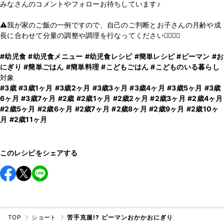
みなさんのコメントやフォローお待ちしています♪
⚠️我が家のご飯の一例ですので、自己のご判断とお子さんの月齢や成
長に合わせて分量の調整や調理を行なってください🙇‍♂️🙇‍♀️
#幼児食
#幼児食メニュー
#幼児食レシピ
#簡単レシピ
#ピーマン
#お
にぎり
#簡単ごはん
#簡単料理
#こどもごはん
#こどものいる暮らし
#3歳
#3歳1ヶ月
#3歳2ヶ月
#3歳3ヶ月
#3歳4ヶ月
#3歳5ヶ月
#3歳
6ヶ月
#3歳7ヶ月
#2歳
#2歳1ヶ月
#2歳2ヶ月
#2歳3ヶ月
#2歳4ヶ月
#2歳5ヶ月
#2歳6ヶ月
#2歳7ヶ月
#2歳8ヶ月
#2歳9ヶ月
#2歳10ヶ
月
#2歳11ヶ月
このレシピをシェアする
TOP
ショート
苦手克服!? ピーマンおかかおにぎり