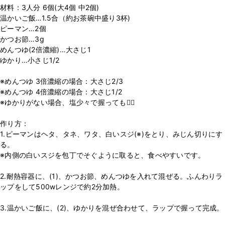
材料：3人分 6個(大4個 中2個)
温かいご飯…1.5合（約お茶碗中盛り3杯)
ピーマン…2個
かつお節…3g
めんつゆ(2倍濃縮)…大さじ1
ゆかり…小さじ1/2
※めんつゆ 3倍濃縮の場合：大さじ2/3
※めんつゆ 4倍濃縮の場合：大さじ1/2
※ゆかりがない場合、塩少々で握っても🙆‍♂️
作り方：
1.ピーマンはヘタ、タネ、ワタ、白いスジ(※)をとり、みじん切りにす
る。
※内側の白いスジを包丁でそぐように取ると、食べやすいです。
2.耐熱容器に、(1)、かつお節、めんつゆを入れて混ぜる。ふんわりラ
ップをして500wレンジで約2分加熱。
3.温かいご飯に、(2)、ゆかりを混ぜ合わせて、ラップで握って完成。