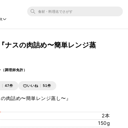
ス
 『ナスの肉詰め〜簡単レンジ蒸
ン（調理師免許）
存
47件
いいね
51件
スの肉詰め〜簡単レンジ蒸し〜』
2本
150g