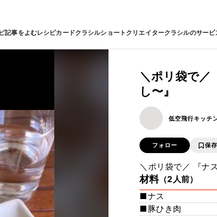
ピ
記事をよむ
レシピカード
クラシルショート
クリエイター
クラシルのサービ
＼ポリ袋で／
し〜』
低空飛行キッチ
フォロー
保
＼ポリ袋で／ 『ナ
材料
（2人前）
■ナス
■豚ひき肉