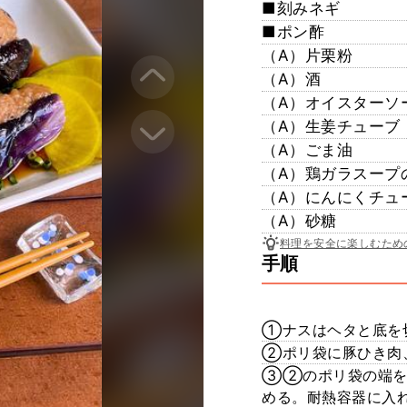
■刻みネギ
■ポン酢
（A）片栗粉
（A）酒
（A）オイスターソ
（A）生姜チューブ
（A）ごま油
（A）鶏ガラスープ
（A）にんにくチュ
（A）砂糖
料理を安全に楽しむため
手順
①ナスはヘタと底を
②ポリ袋に豚ひき肉
③②のポリ袋の端を
める。耐熱容器に入れ