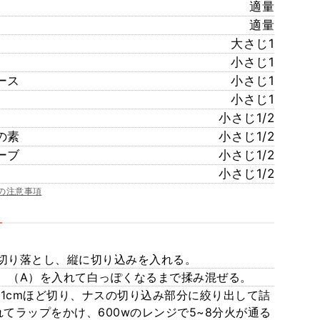
適量
適量
大さじ1
小さじ1
ース
小さじ1
小さじ1
小さじ1/2
の素
小さじ1/2
ーブ
小さじ1/2
小さじ1/2
の注意事項
切り落とし、縦に切り込みを入れる。
、（A）を入れて白っぽくなるまで揉み混ぜる。
1cmほど切り、ナスの切り込み部分に絞り出して詰
てラップをかけ、600wのレンジで5~8分火が通る