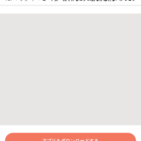
アプリをダウンロードする