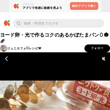
ヨード卵・光で作るコクのあるかぼたまパン🥚🎃
🥖
ジュニカフェ𓌉𓇋レシピ🩵
フォロー