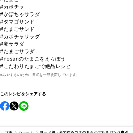
#カボチャ
#かぼちゃサラダ
#タマゴサンド
#たまごサンド
#カボチャサラダ
#卵サラダ
#たまごサラダ
#nosanのたまごをえらぼう
#こだわりたまごで絶品レシピ
※みやすさのために書式を一部改変しています。
このレシピをシェアする
TOP
ショート
ヨード卵・光で作るコクのあるかぼたまパン🥚🎃🥖