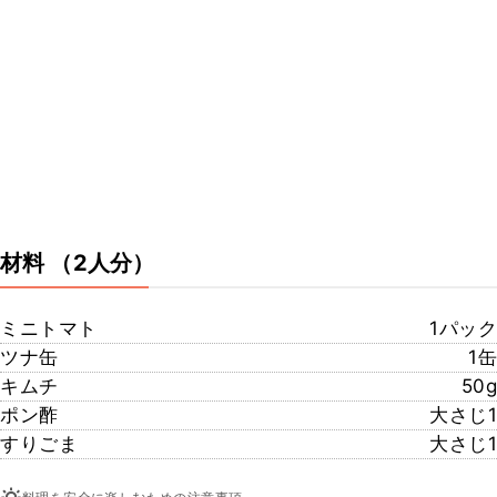
材料
（2人分）
ミニトマト
1パック
ツナ缶
1缶
キムチ
50g
ポン酢
大さじ1
すりごま
大さじ1