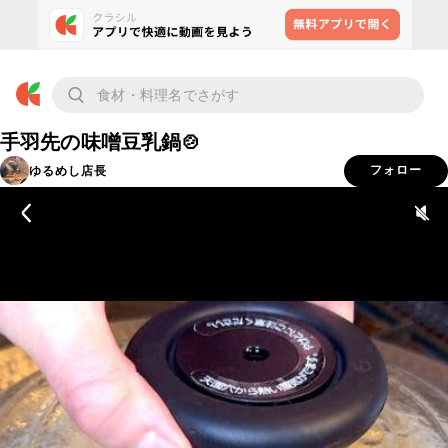
手羽先の味噌豆乳鍋🍲
ゆるめし店長
フォロー