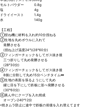
モルトパウダー 0.8g
塩 4g
ドライイースト 1.4g
水 140g
【工程】
①捏ね機に材料を入れ約10分捏ねる
②生地を丸めボウルに入れて
発酵させる
(捏ね上げ温度24°)(28°60分)
③フィンガーチェックをしてガス抜き後
三つ折りして丸め発酵させる
(28°30分)
④フィンガーチェックをしてガス抜き後
8個に分割して丸め15分ベンチタイム💤
⑤生地の表面を張るようにして丸め
綴じ目を下にして鉄板に並べ発酵させる
(30°60分)
⑥真ん中にクープを入れ焼成
オーブン240°12分
⇦焼きムラ防止に途中で鉄板の前後を入れ替えてます