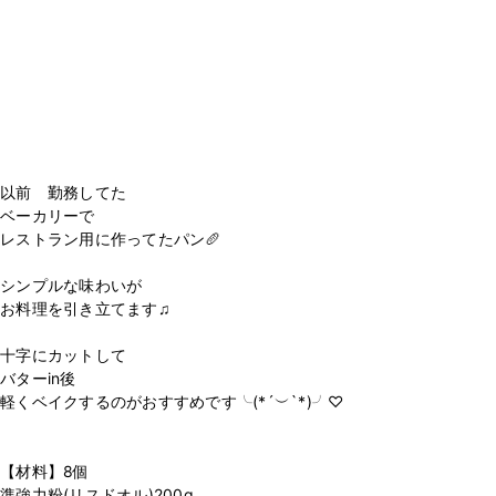
以前 勤務してた
ベーカリーで
レストラン用に作ってたパン🥖
シンプルな味わいが
お料理を引き立てます♫
十字にカットして
バターin後
軽くベイクするのがおすすめです╰(*´︶`*)╯♡
【材料】8個
準強力粉(リスドオル)200g