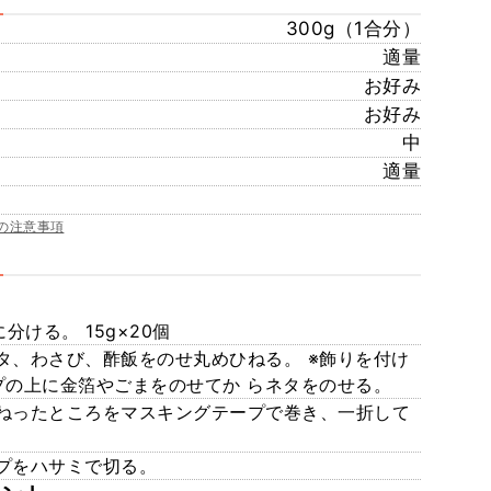
300g（1合分）
適量
お好み
お好み
中
適量
の注意事項
分ける。 15g×20個
タ、わさび、酢飯をのせ丸めひねる。 ※飾りを付け
プの上に金箔やごまをのせてか らネタをのせる。
ねったところをマスキングテープで巻き、一折して
プをハサミで切る。