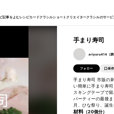
ピ
記事をよむ
レシピカード
クラシルショート
クリエイター
クラシルのサービ
手まり寿司
ariyuru414
フォロー
保
手まり寿司 市販の
い簡単に手まり寿司
スキングテープで留
パーティーの最後ま
月、ひな祭り、誕生
材料
（20個分）