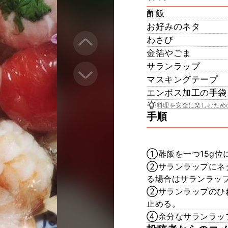
酢飯
お好みのネタ
わさび
金箔やごま
サランラップ
マスキングテープ
エンボス加工の手袋
料理を安全に楽しむため
手順
①酢飯を一つ15g位に
②サランラップにネ
る場合はサランラッ
②サランラップのひ
止める。
④余分なサランラッ