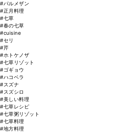
#パルメザン
#正月料理
#七草
#春の七草
#cuisine
#セリ
#芹
#ホトケノザ
#七草リゾット
#ゴギョウ
#ハコベラ
#スズナ
#スズシロ
#美しい料理
#七草レシピ
#七草粥リゾット
#七草料理
#地方料理