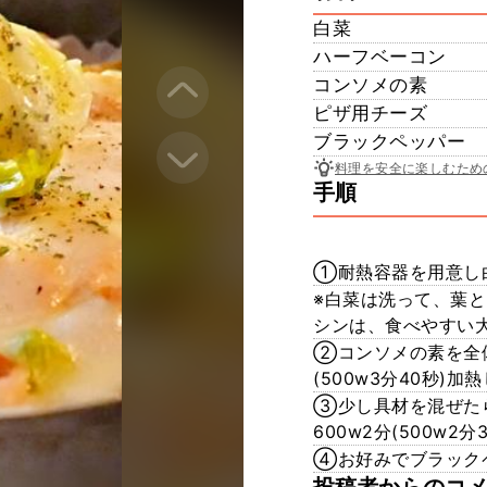
白菜
ハーフベーコン
コンソメの素
ピザ用チーズ
ブラックペッパー
料理を安全に楽しむため
手順
①耐熱容器を用意し
※白菜は洗って、葉
シンは、食べやすい
②コンソメの素を全体
(500w3分40秒)加
③少し具材を混ぜた
600w2分(500w2
④お好みでブラック