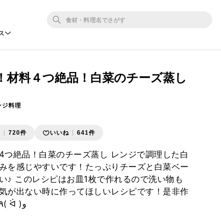
ス
！材料４つ絶品！白菜のチーズ蒸し
ンジ料理
存
720件
いいね
641件
4つ絶品！白菜のチーズ蒸し レンジで調理した白
みを感じやすいです！たっぷりチーズと白菜ベー
い♪ このレシピはお皿1枚で作れるので洗い物も
気が出ない時に作ってほしいレシピです！是非作
ってみてくださいね٩( ᐛ )و