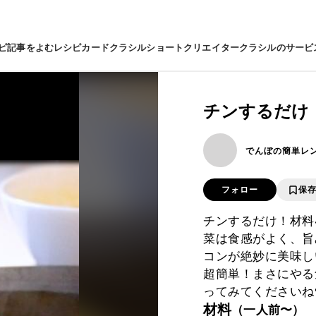
ピ
記事をよむ
レシピカード
クラシルショート
クリエイター
クラシルのサービ
チンするだけ
でんぼの簡単レ
フォロー
保
チンするだけ！材料
菜は食感がよく、旨
コンが絶妙に美味し
超簡単！まさにやる
材料
（一人前〜）