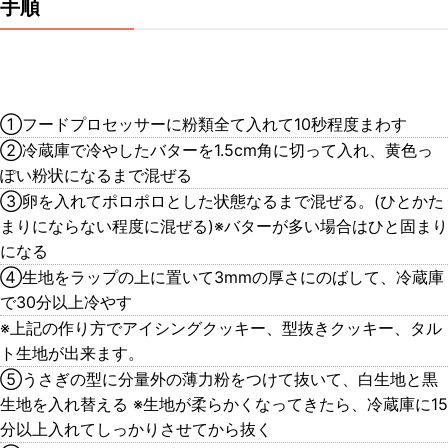
手順
①フードプロセッサーに粉類全て入れて10秒程度まわす
②冷蔵庫で冷やしたバターを1.5cm角に切って入れ、黄色っ
ぽい粉状になるまで混ぜる
③卵を入れてポロポロとした状態なるまで混ぜる。(ひとかた
まりにならない程度に混ぜる)※バターが多い場合はひと固まり
になる
④生地をラップの上に置いて3mmの厚さにのばして、冷蔵庫
で30分以上冷やす
※上記の作り方でアイシングクッキー、型抜きクッキー、タル
ト生地が出来ます。
⑤うさぎの型に分量外の薄力粉をつけて抜いて、白生地と黒
生地を入れ替える ※生地が柔らかくなってきたら、冷蔵庫に15
分以上入れてしっかりさせてから抜く