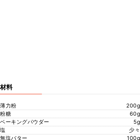
材料
薄力粉
200g
粉糖
60g
ベーキングパウダー
5g
塩
少々
無塩バター
100g