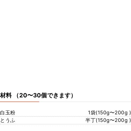
材料
（20〜30個できます）
白玉粉
1袋(150g〜200g )
とうふ
半丁(150g〜200g )