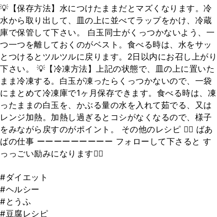
💡【保存方法】水につけたままだとマズくなります。冷
水から取り出して、皿の上に並べてラップをかけ、冷蔵
庫で保管して下さい。 白玉同士がくっつかないよう、一
つ一つを離しておくのがベスト。食べる時は、水をサッ
とつけるとツルツルに戻ります。2日以内にお召し上がり
下さい。 💡【冷凍方法】上記の状態で、皿の上に置いた
まま冷凍する。白玉が凍ったらくっつかないので、一袋
にまとめて冷凍庫で1ヶ月保存できます。食べる時は、凍
ったままの白玉を、かぶる量の水を入れて茹でる、又は
レンジ加熱。加熱し過ぎるとコシがなくなるので、様子
をみながら戻すのがポイント。 その他のレシピ 👉🏻 ばあ
ばの仕事 ーーーーーーーーー フォローして下さると す
っっごい励みになります🙇‍♀️
#ダイエット
#ヘルシー
#とうふ
#豆腐レシピ