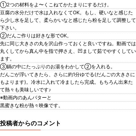
①2つの材料をよ〜くこねてかたまりにするだけ。
豆腐の水分だけで水は入れなくてOK。もし、硬いなと感じた
ら少し水を足して、柔らかいなと感じたら粉を足して調整して
下さい。
②だんご作りは好きな形でOK。
先に同じ大きさの丸を沢山作っておくと良いですね。動画では
丸くしてから真ん中を指で押さえ、凹まして茹でやすくしてい
ます。
③鍋の中にたっぷりのお湯をわかして②を入れる。
だんごが浮いてきたら、さらに約1分ゆでる(だんごの大きさに
もよります)。冷水に入れて冷ましたら完成。もちろん出来た
て熱々も美味しいです♪
※動画内のあんバターと
黒蜜きな粉が熱々映像です。
投稿者からのコメント