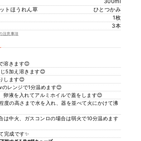
300ml
ットほうれん草
ひとつかみ
1枚
3本
の注意事項
溶きます😊
5加え溶きます😊
します😊
wのレンジで1分温めます😊
、卵液を入れてアルミホイルで蓋をします😊
m程度の高さまで水を入れ、器を並べて火にかけて沸
合は中火、ガスコンロの場合は弱火で10分温めます
て完成です✨