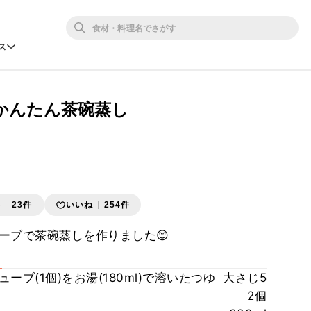
ス
かんたん茶碗蒸し
存
23件
いいね
254件
ーブで茶碗蒸しを作りました😊
ーブ(1個)をお湯(180ml)で溶いたつゆ
大さじ5
2個