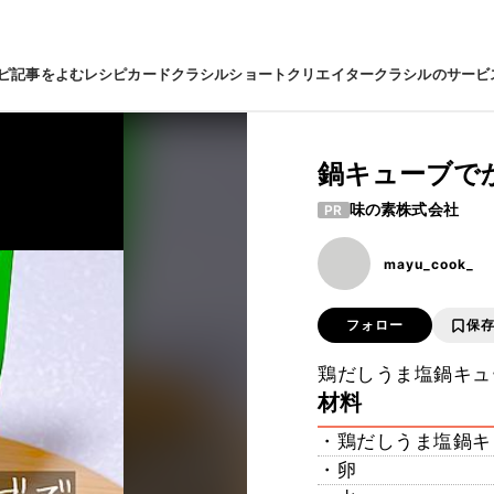
ピ
記事をよむ
レシピカード
クラシルショート
クリエイター
クラシルのサービ
鍋キューブで
味の素株式会社
PR
mayu_cook_
フォロー
保
鶏だしうま塩鍋キュ
材料
・鶏だしうま塩鍋キュ
・卵