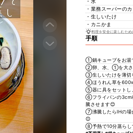
・水
・業務スーパーのカ
・生しいたけ
・カニかま
料理を安全に楽しむため
手順
①鍋キューブをお湯で
②卵、水、①を大さじ
③生しいたけを薄切り
④ほうれん草を600
⑤器に具をセットし
⑥フライパンの3c
騰させます😊
⑦沸騰したらIHの場
😊
⑧予熱で10分蒸らし