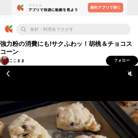
強力粉の消費にも!サクふわッ！胡桃＆チョコス
コーン
ここまま
フォロー