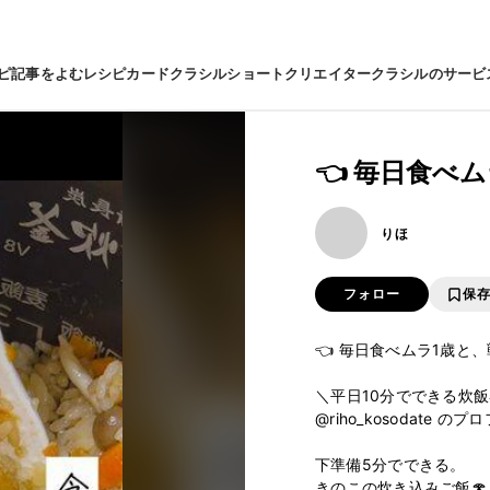
ピ
記事をよむ
レシピカード
クラシルショート
クリエイター
クラシルのサービ
👈 毎日食べ
りほ
フォロー
保
👈 毎日食べムラ1歳と、
＼平日10分でできる炊飯
@riho_kosodate 
下準備5分でできる。

きのこの炊き込みご飯🍄
