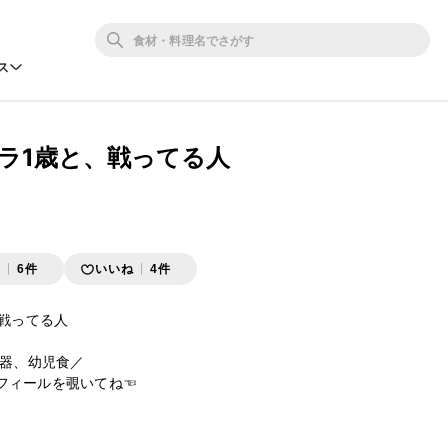
ス
ムラ1歳と、戦ってる人
存
6件
いいね
4件
戦ってる人

器、幼児食／

のプロフィールを覗いてね☜
