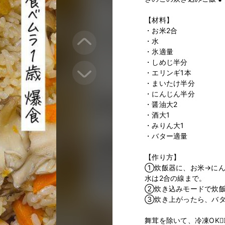
【材料】

・お米2合

・水

・氷適量

・しめじ半分

・エリンギ1本

・まいたけ半分

・にんじん半分

・醤油大2

・酒大1

・みりん大1

・バター適量

【作り方】

①炊飯器に、お米→にん
水は2合の線まで。

②炊き込みモードで炊飯
③炊き上がったら、バタ
舞茸を除いて、冷凍OK🙆‍♀️