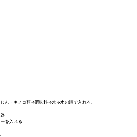
じん・キノコ類→調味料→氷→水の順で入れる。

器

ーを入れる


