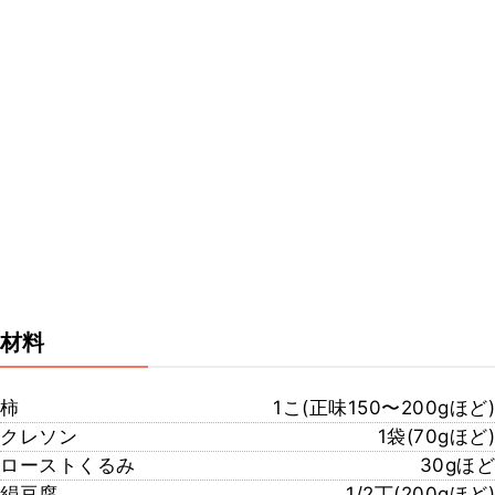
材料
柿
1こ(正味150〜200gほど)
クレソン
1袋(70gほど)
ローストくるみ
30gほど
絹豆腐
1/2丁(200gほど)