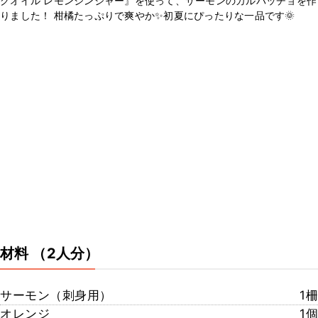
グオイル レモンジンジャー』を使って、サーモンのカルパッチョを作
りました！ 柑橘たっぷりで爽やか✨初夏にぴったりな一品です🌞
材料
（2人分）
サーモン（刺身用）
1柵
オレンジ
1個