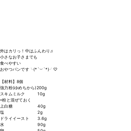
外はカリっ！中はふんわり♫
小さなお子さまでも
食べやすい
おやつパンです╰(*´︶`*)╯♡
【材料】8個
強力粉(ゆめちから)200g
スキムミルク 10g
⇦粉と混ぜておく
上白糖 40g
塩 2g
ドライイースト 3.6g
水 90g
卵 50g