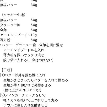
無塩バター 30g
《クッキー生地》
無塩バター 50g
グラニュー糖 50g
全卵 50g
アーモンドプードル10g
薄力粉 50g
⇦バター グラニュー糖 全卵を順に混ぜ
アーモンドプードルを入れ
薄力粉を振いサックリ混ぜ
絞り袋に入れる(口金はつけない)
【工程】
①バター以外を捏ね機に入れ
生地がまとまったらバターを入れて捏ねる
生地が薄く伸びれば発酵させる
(捏ね上げ28°)(30°60分)
②フィンガーチェックをして
軽くガスを抜いて三つ折りして丸め
ボウルに戻し入れ発酵させる