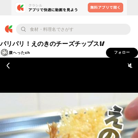
パリパリ！えのきのチーズチップス🥢
腹へったch
フォロー