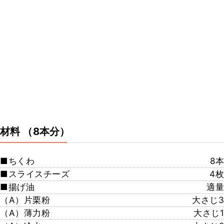
材料
（8本分）
■ちくわ
8本
■スライスチーズ
4枚
■揚げ油
適量
（A）片栗粉
大さじ3
（A）薄力粉
大さじ1