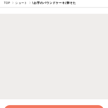
TOP
ショート
\お芋のパウンドケーキ/卵そた