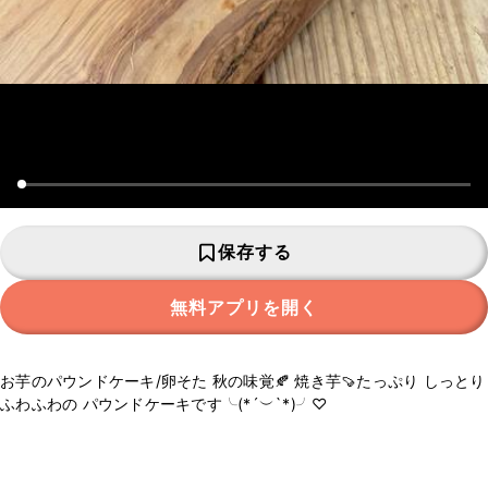
保存する
無料アプリを開く
お芋のパウンドケーキ/卵そた 秋の味覚🍂 焼き芋🍠たっぷり しっとり
ふわふわの パウンドケーキです╰(*´︶`*)╯♡