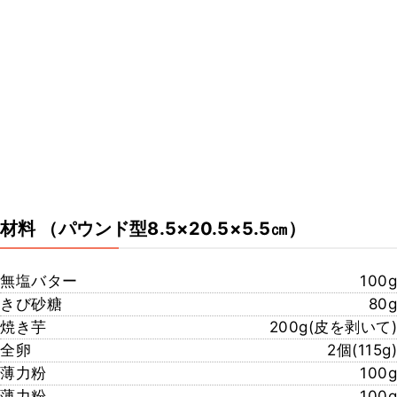
材料
（パウンド型8.5×20.5×5.5㎝）
無塩バター
100g
きび砂糖
80g
焼き芋
200g(皮を剥いて)
全卵
2個(115g)
薄力粉
100g
薄力粉
100g