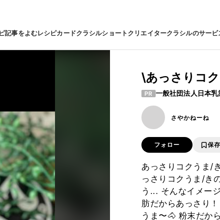
ピ
記事をよむ
レシピカード
クラシルショート
クリエイター
クラシルのサービ
\あっさりコ
一般社団法人日本乳
PR
さやかねーね
フォロー
保
あっさりコクうま/き
っさりコクうま/き
う... そんなイメ
肪だからあっさり！
うま〜🐴 粉末だ