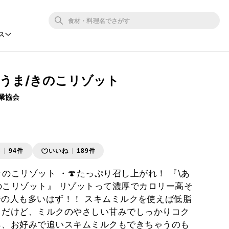
ス
クうま/きのこリゾット
業協会
存
94件
いいね
189件
のこリゾット ・🍄たっぷり召し上がれ！ 『\あ
のこリゾット』 リゾットって濃厚でカロリー高そ
ージの人も多いはず！！ スキムミルクを使えば低脂
 だけど、ミルクのやさしい甘みでしっかりコク
から、お好みで追いスキムミルクもできちゃうのも