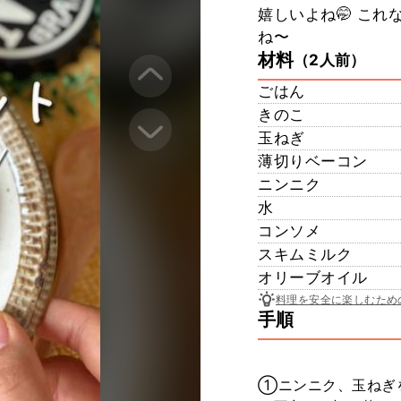
嬉しいよね🤭 こ
ね〜
材料
（2人前）
ごはん
きのこ
玉ねぎ
薄切りベーコン
ニンニク
水
コンソメ
スキムミルク
オリーブオイル
料理を安全に楽しむため
手順
①ニンニク、玉ねぎ