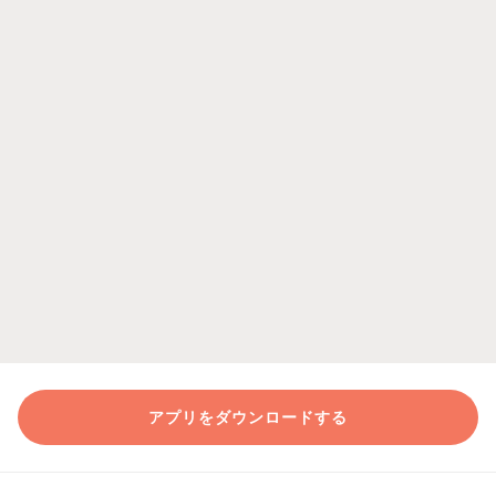
アプリをダウンロードする