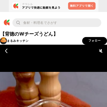
【背徳のWチーズうどん】
まるみキッチン
フォロー