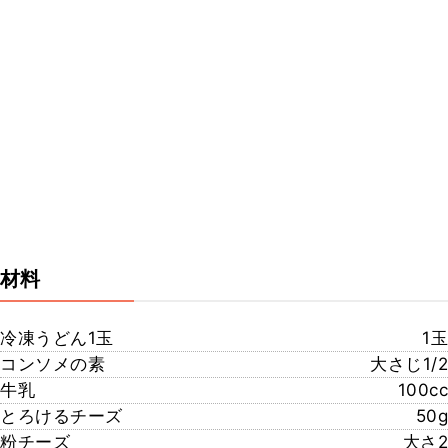
材料
冷凍うどん1玉
1玉
コンソメの素
大さじ1/2
牛乳
100cc
とろけるチーズ
50g
粉チーズ
大さ2