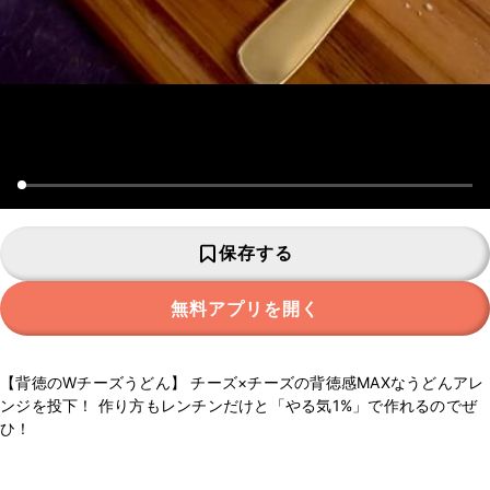
保存する
無料アプリを開く
【背徳のWチーズうどん】 チーズ×チーズの背徳感MAXなうどんアレ
ンジを投下！ 作り方もレンチンだけと「やる気1%」で作れるのでぜ
ひ！