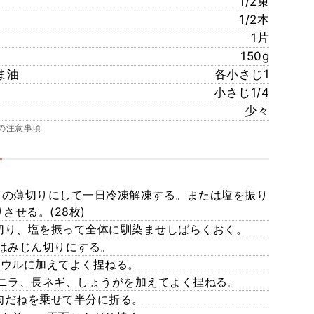
1/2束
1/2本
1片
150g
ま油
各小さじ1
小さじ1/4
少々
の注意事項
さの薄切りにして一日冷凍解凍する。または塩を振り
させる。(28枚)
に切り、塩を振って全体に馴染ませしばらくおく。
はみじん切りにする。
ウルに加えてよく捏ねる。
ニラ、長ネギ、しょうがを加えてよく捏ねる。
だねを乗せて半分に折る。