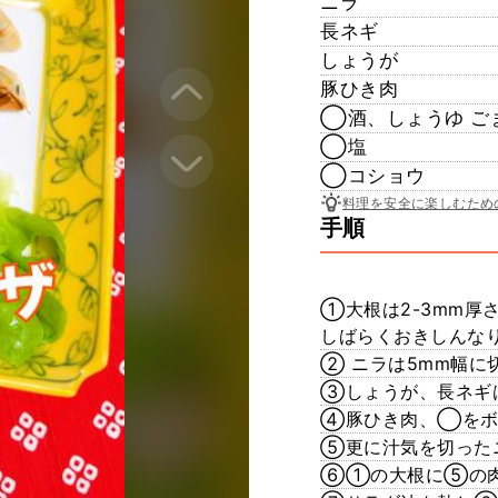
ニラ
長ネギ
しょうが
豚ひき肉
◯酒、しょうゆ ご
◯塩
◯コショウ
料理を安全に楽しむため
手順
①大根は2-3mm厚
しばらくおきしんなり
② ニラは5mm幅
③しょうが、長ネギ
④豚ひき肉、◯をボ
⑤更に汁気を切った
⑥①の大根に⑤の肉