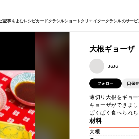
ピ
記事をよむ
レシピカード
クラシルショート
クリエイター
クラシルのサービ
大根ギョーザ
JuJu
フォロー
保
薄切り大根をギョー
ギョーザができまし
ぱくぱく食べられち
材料
大根