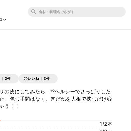
ス
存
2件
いいね
3件
ザの皮にしてみたら…⁇ヘルシーでさっぱりした
た。包む手間はなく、肉だねを大根で挟むだけ😃
ゃう！！
1/2本