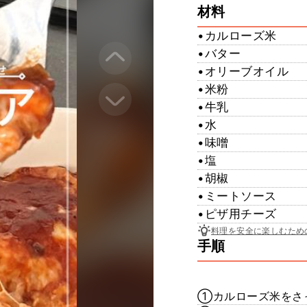
材料
•カルローズ米
•バター
•オリーブオイル
•米粉
•牛乳
•水
•味噌
•塩
•胡椒
•ミートソース
•ピザ用チーズ
料理を安全に楽しむため
手順
①カルローズ米をさ