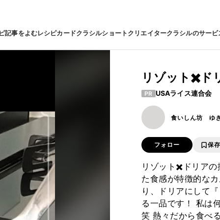
ピ
記事をよむ
レシピカード
クラシルショート
クリエイター
クラシルのサービ
リゾット✖️
USAライス連合会
PR
食いしん坊 ゆ
フォロー
保
リゾット✖️ドリア
た食感が特徴的なカ
り、ドリアにして『
る一品です！ 私は
笑 熱々だから食べ