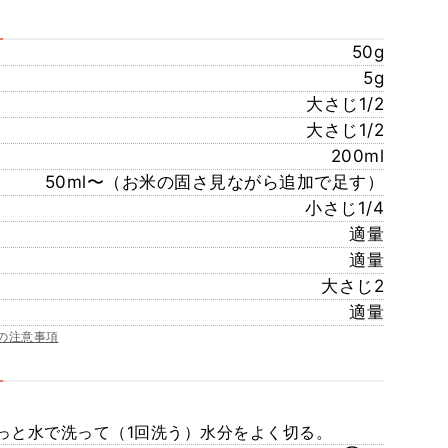
50g
5g
大さじ1/2
大さじ1/2
200ml
50ml〜（お米の固さ見ながら追加で足す）
小さじ1/4
適量
適量
大さじ2
適量
の注意事項
っと水で洗って（1回洗う）水分をよく切る。