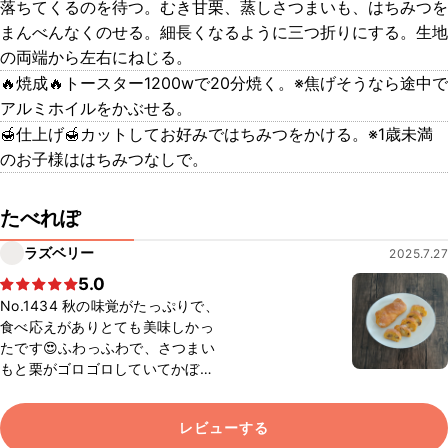
落ちてくるのを待つ。むき甘栗、蒸しさつまいも、はちみつを
まんべんなくのせる。細長くなるように三つ折りにする。生地
の両端から左右にねじる。
🔥焼成🔥トースター1200wで20分焼く。※焦げそうなら途中で
アルミホイルをかぶせる。
🍯仕上げ🍯カットしてお好みではちみつをかける。※1歳未満
のお子様ははちみつなしで。
たべれぽ
ラズベリー
2025.7.27
5.0
No.1434 秋の味覚がたっぷりで、
食べ応えがありとても美味しかっ
たです😍ふわっふわで、さつまい
もと栗がゴロゴロしていてかぼち
ゃを入れるので見た目もとっても
可愛いです🤭さつまいもとかぼち
レビューする
ゃが大好きなのでたまりませんで