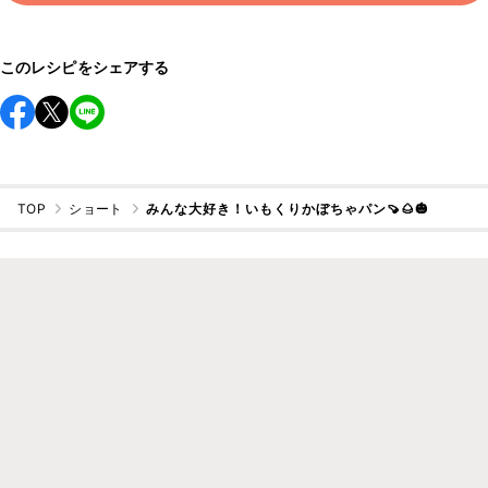
した😋家族にも大好評だったの
で、また作りたいです✨
このレシピをシェアする
TOP
ショート
みんな大好き！いもくりかぼちゃパン🍠🌰🎃