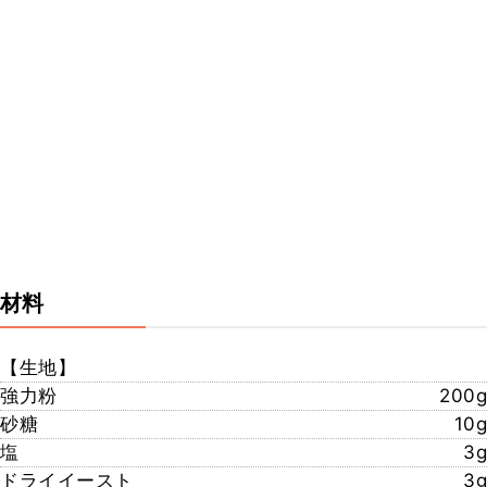
材料
【生地】
強力粉
200g
砂糖
10g
塩
3g
ドライイースト
3g