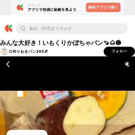
みんな大好き！いもくりかぼちゃパン🍠🌰🎃
🍞作りおきパン365🥖
フォロー