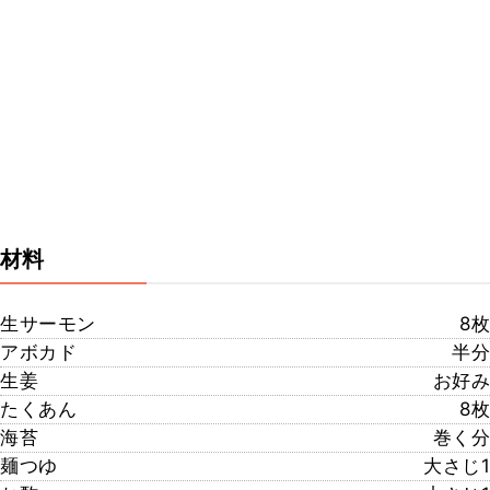
材料
生サーモン
8枚
アボカド
半分
生姜
お好み
たくあん
8枚
海苔
巻く分
麺つゆ
大さじ1