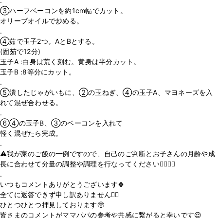
.
③ハーフベーコンを約1cm幅でカット。
オリーブオイルで炒める。
.
④茹で玉子2つ。AとBとする。
(固茹で12分)
玉子A :白身は荒く刻む。黄身は半分カット。
玉子B :8等分にカット。
.
⑤潰したじゃがいもに、②の玉ねぎ、④の玉子A、マヨネーズを入
れて混ぜ合わせる。
.
⑥④の玉子B、③のベーコンを入れて
軽く混ぜたら完成。
.
⚠️我が家のご飯の一例ですので、自己のご判断とお子さんの月齢や成
長に合わせて分量の調整や調理を行なってください🙇‍♂️🙇‍♀️
.
いつもコメントありがとうございます🍀
全てに返答できず申し訳ありません🙇‍♂️
ひとつひとつ拝見しております🥺
皆さまのコメントがママパパの参考や共感に繋がると幸いです😌