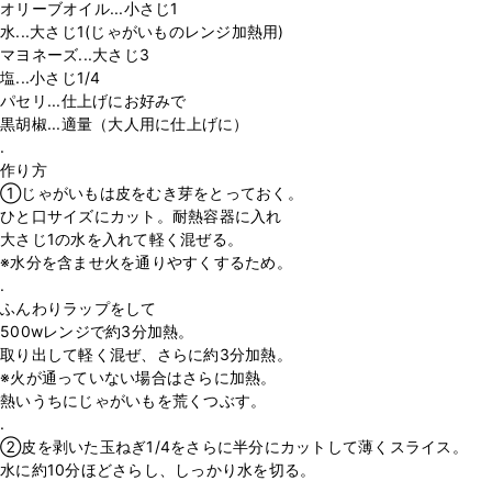
オリーブオイル...小さじ1
水...大さじ1(じゃがいものレンジ加熱用)
マヨネーズ...大さじ3
塩...小さじ1/4
パセリ...仕上げにお好みで
黒胡椒...適量（大人用に仕上げに）
.
作り方
①じゃがいもは皮をむき芽をとっておく。
ひと口サイズにカット。耐熱容器に入れ
大さじ1の水を入れて軽く混ぜる。
※水分を含ませ火を通りやすくするため。
.
ふんわりラップをして
500wレンジで約3分加熱。
取り出して軽く混ぜ、さらに約3分加熱。
※火が通っていない場合はさらに加熱。
熱いうちにじゃがいもを荒くつぶす。
.
②皮を剥いた玉ねぎ1/4をさらに半分にカットして薄くスライス。
水に約10分ほどさらし、しっかり水を切る。