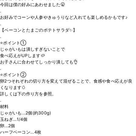
今回は僕の好みにあわせました🤫
.
お好みでコーンや人参やきゅうりなど入れても楽しめるかもです♪
.
【ベーコンとたまごのポテトサラダ✨】
.
⭐️ポイント①
じゃがいもは潰しすぎないことで
食べ応えがUPします🥔
お子さんに合わせてしっかり潰しても👌
.
⭐️ポイント②
卵2つそれぞれの切り方を変えて混ぜることで、食感や食べ応えが良
くなります🥚
詳しくは下の作り方を参照。
.
材料
じゃがいも...2個(約300g)
玉ねぎ...1/4個
卵...2個
ハーフベーコン...4枚