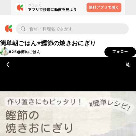
簡単朝ごはん⭐️鰹節の焼きおにぎり
825@節約ごはん
フォロー