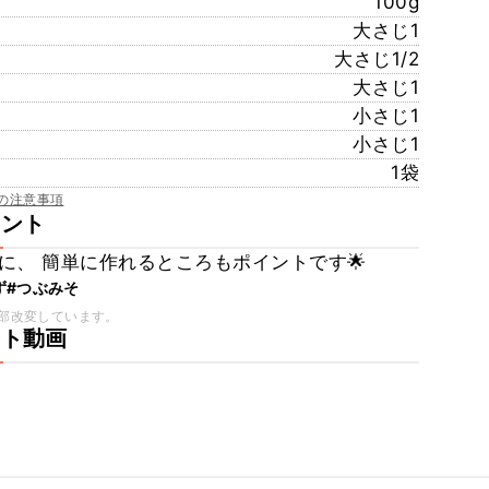
100g
大さじ1
大さじ1/2
大さじ1
小さじ1
小さじ1
1袋
の注意事項
メント
に、 簡単に作れるところもポイントです🌟
ず
#つぶみそ
部改変しています。
ート動画