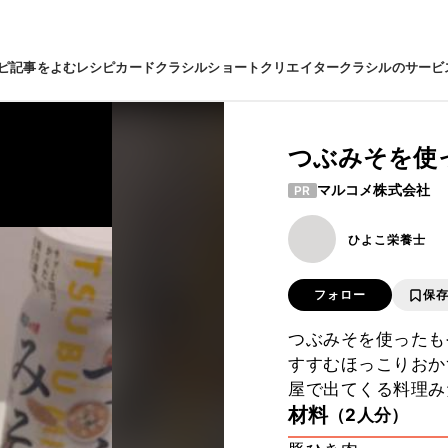
ピ
記事をよむ
レシピカード
クラシルショート
クリエイター
クラシルのサービ
つぶみそを使
マルコメ株式会社
PR
ひよこ栄養士
フォロー
保
つぶみそを使ったも
すすむほっこりおか
屋で出てくる料理み
材料
（2人分）