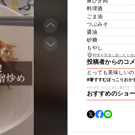
豚ひき肉
料理酒
ごま油
つぶみそ
醤油
砂糖
もやし
料理を安全に楽しむため
投稿者からのコ
とっても美味しいの
#箸すすむほっこりおか
※みやすさのために書式を一
おすすめのショ