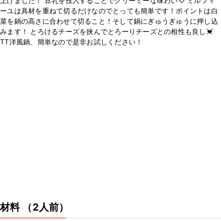
上げました！ 豆乳を投入することでクリーミーな味わい♡ ミルフィ
ーユは具材を重ねて切るだけなのでとっても簡単です！ポイントは白
菜を鍋の高さに合わせて切ること！そして鍋にぎゅうぎゅうに押し込
みます！ とろけるチーズを挟んでとろーりチーズとの相性も良し💓
TT洋風鍋、簡単なので是非お試しください！
材料
（2人前）