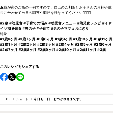
.
⚠️我が家のご飯の一例ですので、自己のご判断とお子さんの月齢や成
長に合わせて分量の調整や調理を行なってください🙇‍♂️🙇‍♀️
#2歳
#幼児食
#子育ての悩み
#幼児食メニュー
#幼児食レシピ
#イヤ
イヤ期
#偏食
#男の子
#子育て
#男の子ママ
#おにぎり
#1歳6ヶ月
#1歳7ヶ月
#1歳8ヶ月
#1歳9ヶ月
#1歳10ヶ月
#1歳11ヶ月
#2歳1ヶ月
#2歳2ヶ月
#2歳3ヶ月
#2歳4ヶ月
#2歳5ヶ月
#2歳6ヶ月
#2歳7ヶ月
#2歳8ヶ月
#2歳9ヶ月
#2歳10ヶ月
#2歳11ヶ月
#3歳
このレシピをシェアする
TOP
ショート
今日も一日、おつかれさまです。