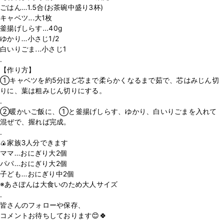
ごはん...1.5合(お茶碗中盛り3杯)
キャベツ...大1枚
釜揚げしらす...40g
ゆかり...小さじ1/2
白いりごま...小さじ1
.
【作り方】
①キャベツを約5分ほど芯まで柔らかくなるまで茹で、芯はみじん切
りに、葉は粗みじん切りにする。
.
②暖かいご飯に、①と釜揚げしらす、ゆかり、白いりごまを入れて
混ぜで、握れば完成。
.
🍙家族3人分できます
ママ...おにぎり大2個
パパ...おにぎり大2個
子ども...おにぎり中2個
※あさぽんは大食いのため大人サイズ
.
皆さんのフォローや保存、
コメントお待ちしております😊🍀