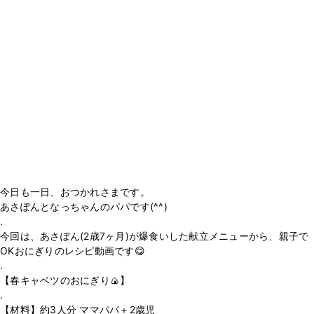
今日も一日、おつかれさまです。
あさぽんとなっちゃんのパパです(^^)
.
今回は、あさぽん(2歳7ヶ月)が爆食いした献立メニューから、親子で
OKおにぎりのレシピ動画です😋
.
【春キャベツのおにぎり🍙】
.
【材料】約3人分 ママパパ＋2歳児