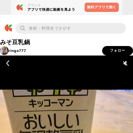
みそ豆乳鍋
ringo777
フォロー