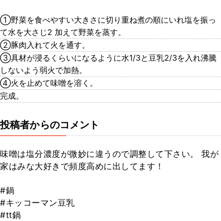
①野菜を食べやすい大きさに切り重ね煮の順にいれ塩を振っ
て水を大さじ2 加えて野菜を蒸す。
②豚肉入れて火を通す。
③具材が浸るくらいになるように水1/3と豆乳2/3を入れ沸騰
しないよう弱火で加熱。
④火を止めて味噌を溶く。
完成。
投稿者からのコメント
味噌は塩分濃度が微妙に違うので調整して下さい。 我が
家はみな大好きで頻度高めに出してます！
#鍋
#キッコーマン豆乳
#tt鍋