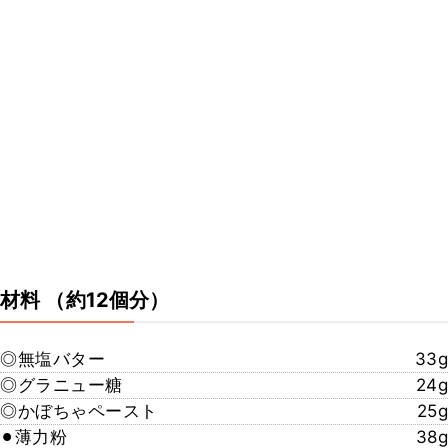
材料
（約12個分）
◎無塩バター
33g
◎グラニュー糖
24g
◎かぼちゃペースト
25g
⚫︎薄力粉
38g