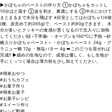
▶️かぼちゃのペーストの作り方 ①かぼちゃをカットし
10分ほど蒸す ②皮を剥き、裏漉しする ③中火にかけて
まとまるまで水分を飛ばす ※目安としてはかぼちゃ1/4個
(種、皮含めて約365g)で、ペースト約90gできます。 水
分が多いとクッキーの食感が悪くなるので念入りに加熱
してください🙌 ▫︎下準備▫︎ ・オーブンを160℃に予熱 ~砂
糖入りかぼちゃペースト~ ・かぼちゃペースト 24g ・グ
ラニュー糖 12g ・無塩バター 4g ➡️この三つを混ぜれば
完成‼︎ ▶︎緩めの生地なので、成形は優しく。もし生地が
手にくっつく場合は薄力粉を少し加えてください。
#簡単おやつ
#おうちカフェ
#お菓子作り
#簡単お菓子
#お菓子レシピ
#スイーツ作り
#レシピ動画