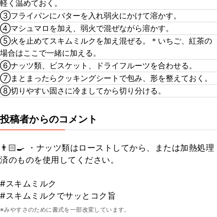
軽く温めておく。
③フライパンにバターを入れ弱火にかけて溶かす。
④マシュマロを加え、弱火で混ぜながら溶かす。
⑤火を止めてスキムミルクを加え混ぜる。＊いちご、紅茶の
場合はここで一緒に加える。
⑥ナッツ類、ビスケット、ドライフルーツを合わせる。
⑦まとまったらクッキングシートで包み、形を整えておく。
⑧切りやすい固さに冷ましてから切り分ける。
投稿者からのコメント
👨🏻‍🍳 ・ナッツ類はローストしてから、または加熱処理
済のものを使用してください。
#スキムミルク
#スキムミルクでサッとコク旨
※みやすさのために書式を一部改変しています。