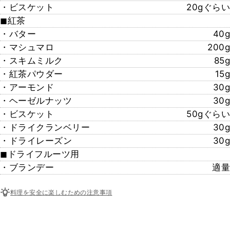
・ビスケット
20gぐらい
◼︎紅茶
・バター
40g
・マシュマロ
200g
・スキムミルク
85g
・紅茶パウダー
15g
・アーモンド
30g
・ヘーゼルナッツ
30g
・ビスケット
50gぐらい
・ドライクランベリー
30g
・ドライレーズン
30g
◼︎ドライフルーツ用
・ブランデー
適量
料理を安全に楽しむための注意事項