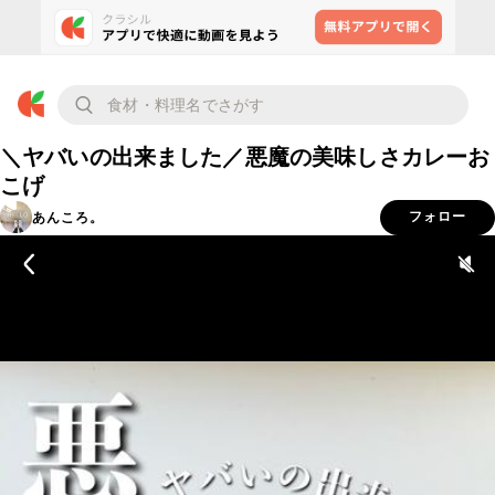
＼ヤバいの出来ました／悪魔の美味しさカレーお
こげ
あんころ。
フォロー