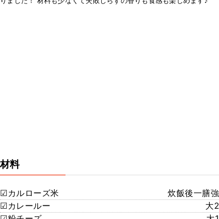
りました！ 材料も少なくて失敗しらずの香りも食感も楽しめます♪
材料
☑︎カルローズ米
炊飯後一膳強
☑︎カレールー
大2
☑︎粉チーズ
大1