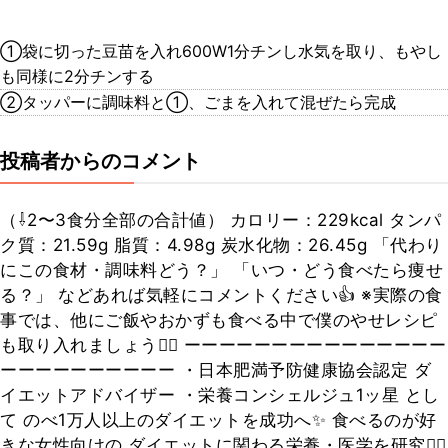
①袋に切った豆苗を入れ600W1分チンし水気を取り、もやし
も同様に2分チンする
②タッパーに調味料と①、ごまを入れて混ぜたら完成
投稿者からのコメント
（⇩2〜3食分全部の合計値） カロリー：229kcal タンパ
ク質：21.59g 脂質：4.98g 炭水化物：26.45g 「代わり
にこの食材・調味料どう？」 「いつ・どう食べたら痩せ
る？」 などあれば気軽にコメントください👍 ※実際の食
事では、他にご飯やおかずも食べる中で僕のやせレシピ
も取り入れましょう🙆‍♂️ ーーーーーーーーーーーーーーー
ーーーーーーーーーー ・日本肥満予防健康協会認定 ダ
イエットアドバイザー ・栄養コンシェルジュ1ッ星 とし
て のべ1万人以上のダイエットを成功へ✨ 食べるのが好
きな女性向けの ダイエットに関わる栄養・医学を研究👨‍⚕️