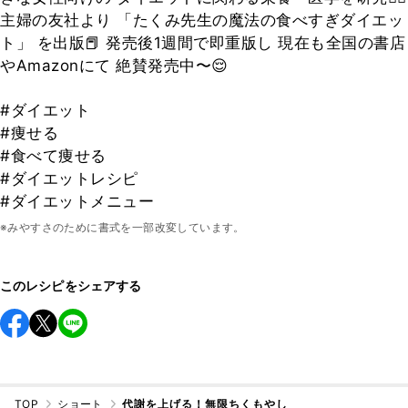
主婦の友社より 「たくみ先生の魔法の食べすぎダイエッ
ト」 を出版📕 発売後1週間で即重版し 現在も全国の書店
やAmazonにて 絶賛発売中〜😌
#ダイエット
#痩せる
#食べて痩せる
#ダイエットレシピ
#ダイエットメニュー
※みやすさのために書式を一部改変しています。
このレシピをシェアする
TOP
ショート
代謝を上げる！無限ちくもやし