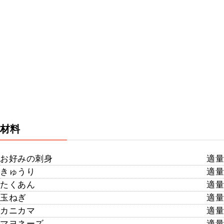
材料
お好みの刺身
適量
きゅうり
適量
たくあん
適量
玉ねぎ
適量
カニカマ
適量
マヨネーズ
適量