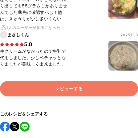
り出しても55グラムしかありませ
んでした😭先に確認すべし！他
は、きゅうりが少し多いくらい。
スライサーを使って塩水につけれ
1人のユーザーが参考になった
ばバッチリでした。生クリームも
まさしくん
2025.11.3
ないので、アーモンド効果を大さ
5.0
じ3ほど入れて、マスタード多め
で、味ちょうどよかったです😍
生クリームがなかったので牛乳で
代用しました。少しベチャッとな
りましたが美味しく出来ました。
レビューする
このレシピをシェアする