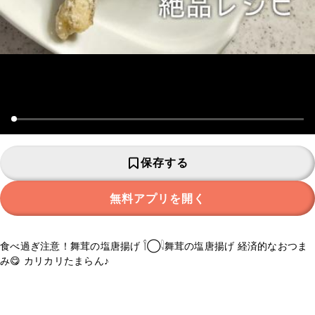
保存する
無料アプリを開く
食べ過ぎ注意！舞茸の塩唐揚げ 𓌉◯𓇋舞茸の塩唐揚げ 経済的なおつま
み😋 カリカリたまらん♪