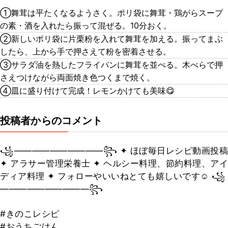
①舞茸は平たくなるようさく。ポリ袋に舞茸・鶏がらスープ
の素・酒を入れたら振って混ぜる。10分おく。
②新しいポリ袋に片栗粉を入れて舞茸を加える。振ってまぶ
したら、上から手で押さえて粉を密着させる。
③サラダ油を熱したフライパンに舞茸を並べる。木べらで押
さえつけながら両面焼き色つくまで焼く。
④皿に盛り付けて完成！レモンかけても美味😋
投稿者からのコメント
꧁——————————꧂ ✦ ほぼ毎日レシピ動画投稿
✦ アラサー管理栄養士 ✦ ヘルシー料理、節約料理、アイ
ディア料理 ✦ フォローやいいねとても嬉しいです☺︎ ꧁
——————————꧂
#きのこレシピ
#おうちごはん