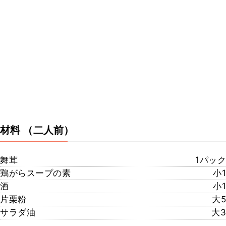
材料
（二人前）
舞茸
1パック
鶏がらスープの素
小1
酒
小1
片栗粉
大5
サラダ油
大3