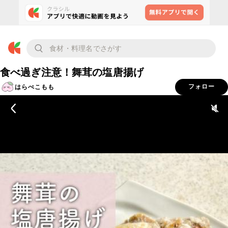
食べ過ぎ注意！舞茸の塩唐揚げ
はらぺこもも
フォロー