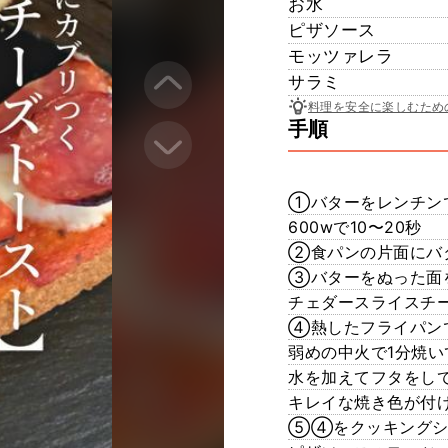
お水
ピザソース
モッツァレラ
サラミ
料理を安全に楽しむため
手順
①バターをレンチン
600wで10〜20秒
②食パンの片面にバ
③バターをぬった面
チェダースライスチ
④熱したフライパン
弱めの中火で1分焼い
水を加えてフタをして
キレイな焼き色が付け
⑤④をクッキングシ