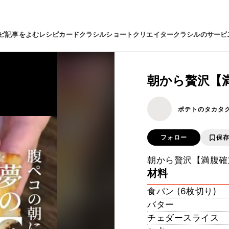
ピ
記事をよむ
レシピカード
クラシルショート
クリエイター
クラシルのサービ
朝から贅沢【
ポテトのタカタク
フォロー
保
朝から贅沢【満腹確
材料
食パン (6枚切り)
バター
チェダースライス