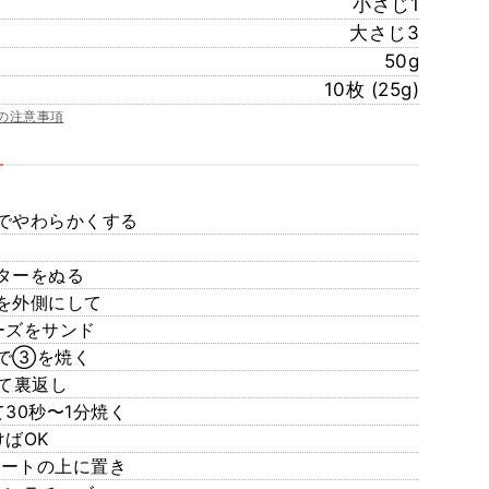
小さじ1
大さじ3
50g
10枚 (25g)
の注意事項
でやわらかくする
ターをぬる
を外側にして
ーズをサンド
で③を焼く
て裏返し
30秒〜1分焼く
ばOK
ートの上に置き