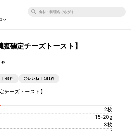
ス
満腹確定チーズトースト】
🥔
存
49件
いいね
191件
定チーズトースト】
2枚
15-20g
3枚