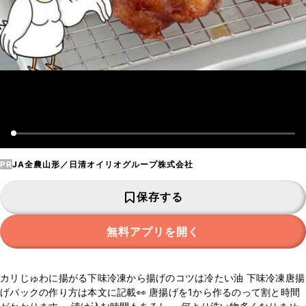
PR
JA全農山形／日清オイリオグループ株式会社
保存する
無料アプリを開く
カリじゅわに揚がる下味冷凍から揚げのコツは冷たい油 下味冷凍唐揚
げパックの作り方は本文に記載👀 唐揚げを1から作るのって割と時間