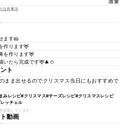
適量
の注意事項
ます🧀
作ります🦌
を作ります🦌
いたら完成です🦌🎄⛄️
メント
のまま出せるのでクリスマス当日にもおすすめで
まみレシピ
#クリスマス
#チーズレシピ
#クリスマスレシピ
プレッチェル
部改変しています。
ート動画