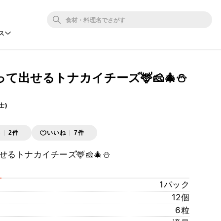
ス
て出せるトナカイチーズ🦌🧀🎄⛄️
士)
存
2件
いいね
7件
るトナカイチーズ🦌🧀🎄⛄️
1パック
12個
6粒