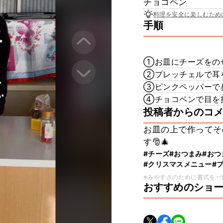
チョコペン
料理を安全に楽しむため
手順
①お皿にチーズをのせ
②プレッチェルで耳を
③ピンクペッパーで鼻
④チョコペンで目を描
投稿者からのコ
お皿の上で作ってそ
す🎅🎄
#チーズ
#おつまみ
#おつ
#クリスマスメニュー
#
※みやすさのために書式を一
おすすめのショ