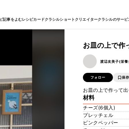
ピ
記事をよむ
レシピカード
クラシルショート
クリエイター
クラシルのサービ
お皿の上で作っ
渡辺友美子(栄養
フォロー
保
お皿の上で作って出せ
材料
チーズ(6個入)
プレッチェル
ピンクペッパー