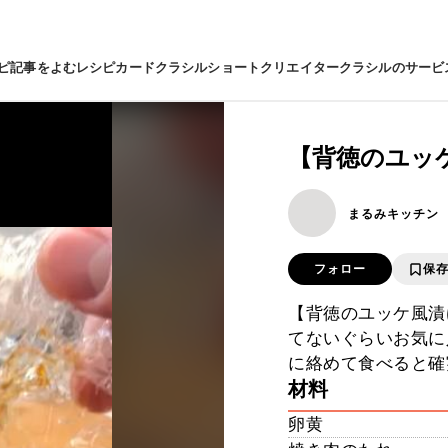
ピ
記事をよむ
レシピカード
クラシルショート
クリエイター
クラシルのサービ
【背徳のユッ
まるみキッチン
フォロー
保
【背徳のユッケ風漬
てないぐらいお気に
に絡めて食べると確
材料
卵黄