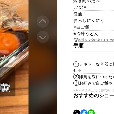
焼き肉のたれ
ごま油
醤油
おろしにんにく
※白ご飯
※冷凍うどん
料理を安全に楽しむため
手順
①テキトーな容器に
ぜる
②卵黄を液につけた
③お好みで白ご飯や
※みやすさのために書式を一
おすすめのショ