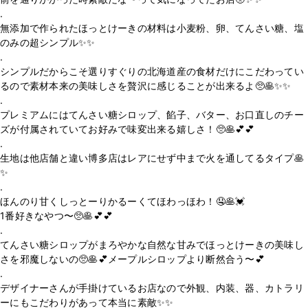
.
無添加で作られたほっとけーきの材料は小麦粉、卵、てんさい糖、塩
のみの超シンプル✨✨
.
シンプルだからこそ選りすぐりの北海道産の食材だけにこだわってい
るので素材本来の美味しさを贅沢に感じることが出来るよ🥺🥞✨✨
.
プレミアムにはてんさい糖シロップ、餡子、バター、お口直しのチー
ズが付属されていてお好みで味変出来る嬉しさ！🥺🥞💕💕
.
生地は他店舗と違い博多店はレアにせず中まで火を通してるタイプ🥞
✨
.
ほんのり甘くしっとーりかるーくてほわっほわ！🤤🥞💓
1番好きなやつ〜🥺🥞💕💕
.
てんさい糖シロップがまろやかな自然な甘みでほっとけーきの美味し
さを邪魔しないの🥺🥞💕メープルシロップより断然合う〜💕
.
デザイナーさんが手掛けているお店なので外観、内装、器、カトラリ
ーにもこだわりがあって本当に素敵✨✨