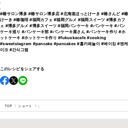
.
#椿サロン博多
#椿サロン博多店
#北海道ほっとけーき
#椿さんど
#椿
けーき
#椿珈琲
#福岡カフェ
#福岡グルメ
#福岡スイーツ
#博多カフ
ェ
#博多グルメ
#博多スイーツ
#福岡パンケーキ
#パンケーキ
#パン
ケーキ巡り
#パンケーキ部
#パンケーキ屋さん
#パンケーキ作り
#ホ
ットケーキ
#ホットケーキ作り
#fukuokacafe
#cooking
#sweetstagram
#pancake
#pancakes
#홈카페놀이
#베이킹
#팬케
이크
#간식그램
このレシピをシェアする
TOP
ショート
.