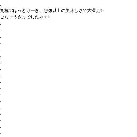
.
究極のほっとけーき、想像以上の美味しさで大満足✨
ごちそうさまでした🙏✨✨
.
.
.
.
.
.
.
.
.
.
.
.
.
.
.
.
.
.