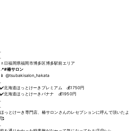
.
.
🚶🏻福岡県福岡市博多区博多駅前エリア
📍
#椿サロン
📱 @tsubakisalon_hakata
.
✔️北海道ほっとけーきプレミアム 💰1750円
✔️北海道ほっとけーきバナナ 💰1950円
.
.
ほっとけーき専門店、椿サロンさんのレセプションに呼んで頂いたよ
🥰
.
前を通りかかった時素敵だな〜って気になってたお店🥺✨✨