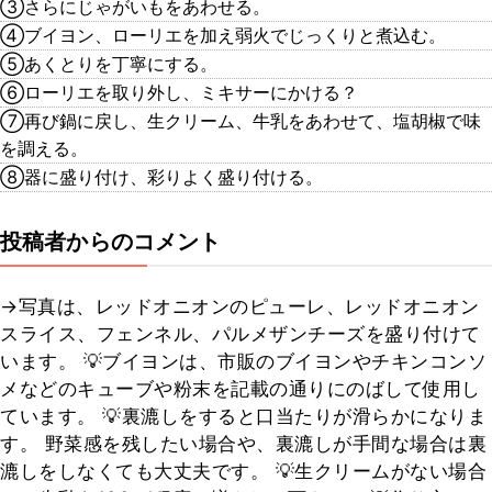
③さらにじゃがいもをあわせる。
④ブイヨン、ローリエを加え弱火でじっくりと煮込む。
⑤あくとりを丁寧にする。
⑥ローリエを取り外し、ミキサーにかける？
⑦再び鍋に戻し、生クリーム、牛乳をあわせて、塩胡椒で味
を調える。
⑧器に盛り付け、彩りよく盛り付ける。
投稿者からのコメント
→写真は、レッドオニオンのピューレ、レッドオニオン
スライス、フェンネル、パルメザンチーズを盛り付けて
います。 💡ブイヨンは、市販のブイヨンやチキンコンソ
メなどのキューブや粉末を記載の通りにのばして使用し
ています。 💡裏漉しをすると口当たりが滑らかになりま
す。 野菜感を残したい場合や、裏漉しが手間な場合は裏
漉しをしなくても大丈夫です。 💡生クリームがない場合