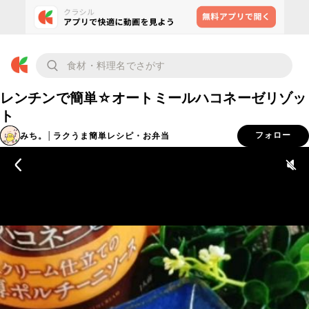
レンチンで簡単☆オートミールハコネーゼリゾッ
ト
みち。│ラクうま簡単レシピ・お弁当
フォロー